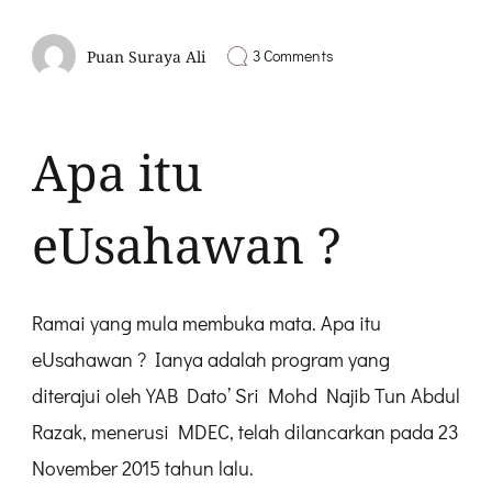
on
3 Comments
Puan Suraya Ali
Apa
itu
eUsahawan
:
Apa itu
Ianya
adalah
Program
Training
eUsahawan ?
Online
Marketing
Ramai yang mula membuka mata. Apa itu
eUsahawan ? Ianya adalah program yang
diterajui oleh YAB Dato’ Sri Mohd Najib Tun Abdul
Razak, menerusi MDEC, telah dilancarkan pada 23
November 2015 tahun lalu.