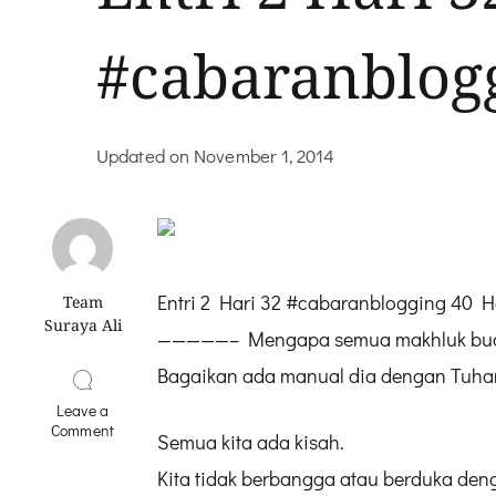
#cabaranblogg
Updated on
November 1, 2014
Entri 2 Hari 32 #cabaranblogging 40 H
Team
Suraya Ali
—————– Mengapa semua makhluk buat
Bagaikan ada manual dia dengan Tuha
Leave a
on
Comment
Semua kita ada kisah.
Entri
2
Kita tidak berbangga atau berduka deng
Hari