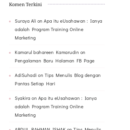
Komen Terkini
Suraya Ali
on
Apa itu eUsahawan : Ianya
adalah Program Training Online
Marketing
Kamarul bahareen Kamarudin
on
Pengalaman Baru Halaman FB Page
AdiSuhadi
on
Tips Menulis Blog dengan
Pantas Setiap Hari
Syakira
on
Apa itu eUsahawan : Ianya
adalah Program Training Online
Marketing
ABDUL RAHMAN ISHAK
on
Tips Menulis