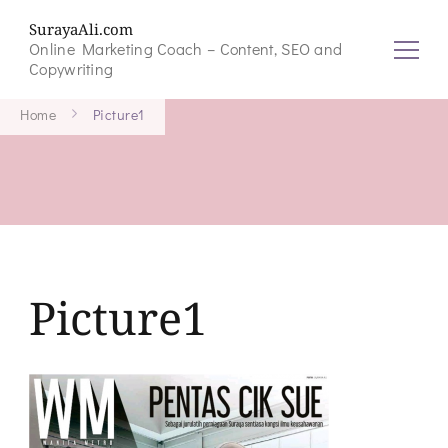
SurayaAli.com
Online Marketing Coach – Content, SEO and
Copywriting
Home
Picture1
Picture1