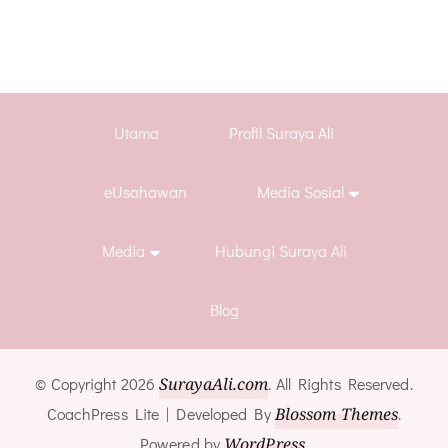
Utama
Profil Suraya Ali
eUsahawan
Media Sosial
Media
Hubungi Suraya Ali
Blog
© Copyright 2026
SurayaAli.com
. All Rights Reserved.
CoachPress Lite | Developed By
Blossom Themes
.
Powered by
WordPress
.