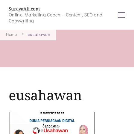
SurayaAli.com
Online Marketing Coach – Content, SEO and
Copywriting
Home
eusahawan
eusahawan