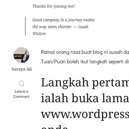
Ramai orang rasa buat blog ni susah dan
Tuan/Puan boleh ikut langkah seperti 
Suraya Ali
Langkah pertam
Leave a
ialah buka lam
on
Comment
Cara-
cara
www.wordpress.
Buat
Blog
Free