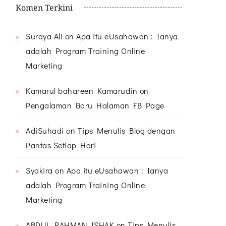
Komen Terkini
Suraya Ali
on
Apa itu eUsahawan : Ianya
adalah Program Training Online
Marketing
Kamarul bahareen Kamarudin
on
Pengalaman Baru Halaman FB Page
AdiSuhadi
on
Tips Menulis Blog dengan
Pantas Setiap Hari
Syakira
on
Apa itu eUsahawan : Ianya
adalah Program Training Online
Marketing
ABDUL RAHMAN ISHAK
on
Tips Menulis