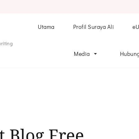
Utama
Profil Suraya Ali
e
riting
Media
Hubung
t Blog Free