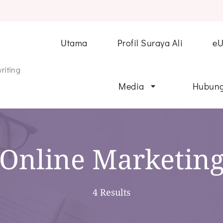
Utama
Profil Suraya Ali
e
riting
Media
Hubung
Online Marketin
4 Results